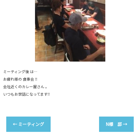
ミーティング後 は…
お疲れ様の 食事会 ‼︎
会社近くのカレー屋さん 。
いつもお世話になってます‼︎
←
ミーティング
N様 邸
→