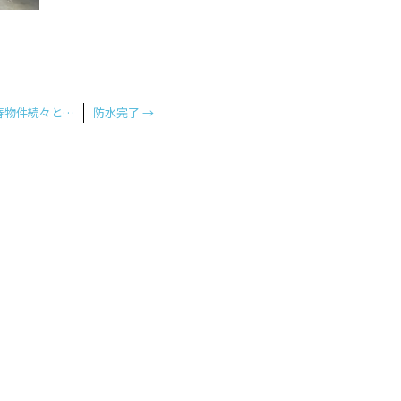
春物件続々と…
防水完了
→